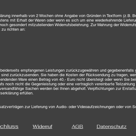
klärung innerhalb von 2 Wochen ohne Angabe von Gründen in Textform (z.B. Br
estens mit Erhalt der Waren oder wenn es sich um eine wiederkehrende Lieferun
rm noch gesondert mitzuteilenden Widerrufsbelehrung. Zur Wahrung der Widerruf
 zu richten an:
ie beiderseits empfangenen Leistungen zurückzugewähren und gegebenenfalls
ind zurückzusenden. Sie haben die Kosten der Rücksendung zu tragen, wenn 
sendenden Ware einen Betrag von 40,- Euro nicht übersteigt oder wenn Sie be
 noch nicht die Gegenleistung oder eine vertraglich vereinbarte Teilzahlung e
tversandfähige Sachen werden bei Ihnen abgeholt. Verpflichtungen zur Erstat
erklärung erfüllen.
satzverträgen zur Lieferung von Audio- oder Videoaufzeichnungen oder von Sof
chluss
Widerruf
AGB
Datenschutz