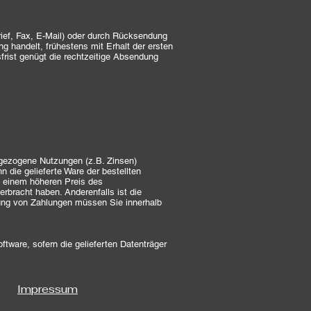
ief, Fax, E-Mail) oder durch Rücksendung
g handelt, frühestens mit Erhalt der ersten
sfrist genügt die rechtzeitige Absendung
 gezogene Nutzungen (z.B. Zinsen)
die gelieferte Ware der bestellten
i einem höheren Preis des
rbracht haben. Anderenfalls ist die
tung von Zahlungen müssen Sie innerhalb
tware, sofern die gelieferten Datenträger
Impressum