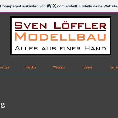
m Homepage-Baukasten von
.com
erstellt. Erstelle deine Websit
erenzen
Produkte
Webshop
Videos
Semi
ng