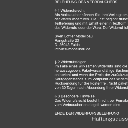
BELEHRUNG DES VERBRAUCHERS
§ 1 Widerrufsrecht
Als Verbraucher können Sie Ihre Vertragser
der Waren widerrufen. Die Frist beginnt früh
Teillieferung und mit Erhalt einer in Textfo
des Widerrufs oder der Ware. Der Widerruf ist
Sven Löffler Modellbau
Rangstraße 23
D- 36043 Fulda
info@sl-modellbau.de
§ 2 Widerrufsfolgen
Im Falle eines wirksamen Widerrufs sind d
herauszugeben. Paketversandfähige Sachen s
entspricht und wenn der Preis der zurückzu
Kaufgegenstands zum Zeitpunkt des Widerrufs
Rücksendung für Sie kostenfrei. Nicht pake
von 30 Tagen nach Absendung Ihrer Widerrufs
§ 3 Besondere Hinweise
Das Widerrufsrecht besteht nicht bei Fernab
vom Verbraucher entsiegelt worden sind.
ENDE DER WIDERRUFSBELEHRUNG
Haftungsauss